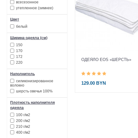
всесезонное
утепленное (зимнее)
Цвет
белый
Ширина одеяла (см)
150
170
172
ОДЕЯЛО EOS «ШЕРСТЬ»
220
Наполнитель
силиконизированное
129.00 BYN
волокно
шерсть овечья 100%
Плотность наполнителя
одеяла
100 г/м2
200 г/м2
210 г/м2
400 г/м2