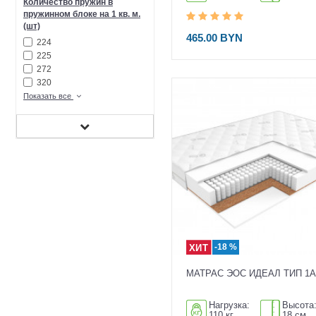
Количество пружин в
пружинном блоке на 1 кв. м.
(шт)
465.00 BYN
224
225
272
320
Показать все
-18 %
МАТРАС ЭОС ИДЕАЛ ТИП 1А
Нагрузка:
Высота
110 кг
18 см