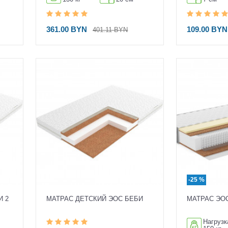
361.00 BYN
109.00 BYN
401.11 BYN
-25 %
И 2
МАТРАС ДЕТСКИЙ ЭОС БЕБИ
МАТРАС ЭОС
Нагрузк