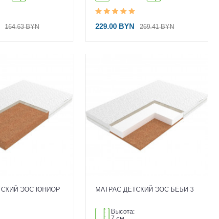
N
229.00 BYN
164.63 BYN
269.41 BYN
ТСКИЙ ЭОС ЮНИОР
МАТРАС ДЕТСКИЙ ЭОС БЕБИ 3
:
Высота:
7 см