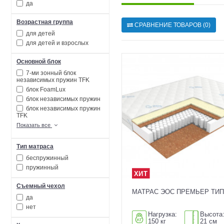
да
Возрастная группа
СРАВНЕНИЕ ТОВАРОВ (0)
для детей
для детей и взрослых
Основной блок
7-ми зонный блок
независимых пружин TFK
блок FoamLux
блок независимых пружин
блок независимых пружин
TFK
Показать все
Тип матраса
беспружинный
пружинный
Съемный чехол
МАТРАС ЭОС ПРЕМЬЕР ТИП
да
нет
Нагрузка:
Высота
150 кг
21 см