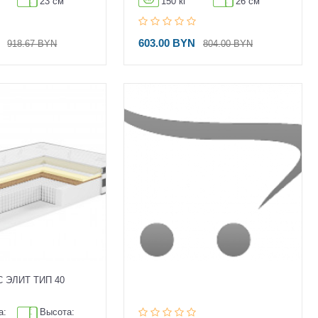
23 см
150 кг
26 см
N
603.00 BYN
918.67 BYN
804.00 BYN
 ЭЛИТ ТИП 40
а:
Высота: