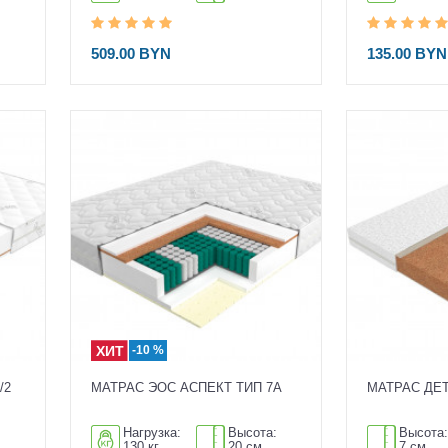
509.00 BYN
135.00 BY
-10 %
/2
МАТРАС ЭОС АСПЕКТ ТИП 7А
МАТРАС ДЕ
:
Нагрузка:
Высота:
Высота
130 кг
20 см
7 см