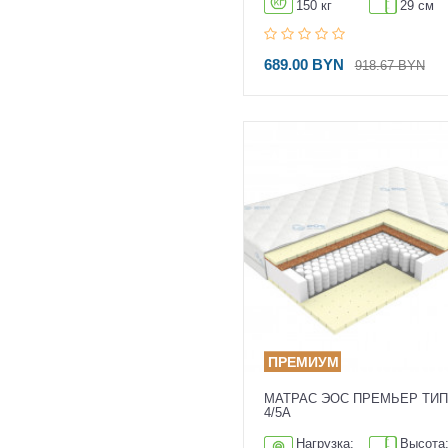
150 кг
29 см
689.00 BYN
918.67 BYN
МАТРАС ЭОС ПРЕМЬЕР ТИП
4/5А
Нагрузка:
Высота