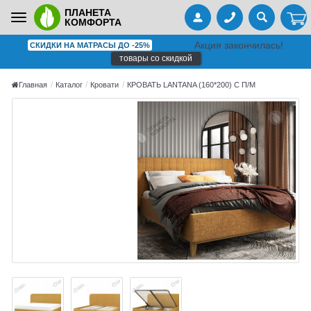
ПЛАНЕТА
Toggle
КОМФОРТА
navigation
Акция закончилась!
СКИДКИ НА МАТРАСЫ ДО -25%
товары со скидкой
Главная
Каталог
Кровати
КРОВАТЬ LANTANA (160*200) С П/М