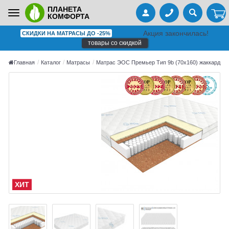
ПЛАНЕТА
Toggle
КОМФОРТА
navigation
Акция закончилась!
СКИДКИ НА МАТРАСЫ ДО -25%
товары со скидкой
Главная
Каталог
Матрасы
Матрас ЭОС Премьер Тип 9b (70x160) жаккард