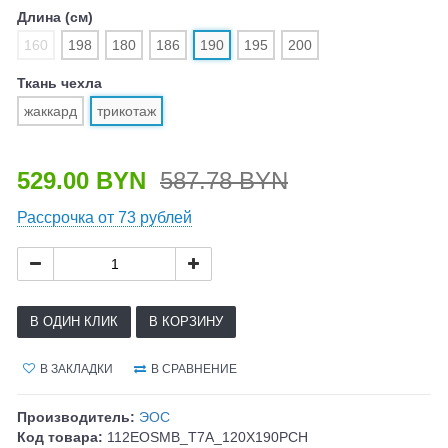
Длина (см)
160
198
180
186
190
195
200
Ткань чехла
жаккард
трикотаж
529.00 BYN
587.78 BYN
Рассрочка от 73 рублей
В ОДИН КЛИК
В КОРЗИНУ
В ЗАКЛАДКИ
В СРАВНЕНИЕ
Производитель:
ЭОС
Код товара:
112EOSMB_T7A_120X190PCH