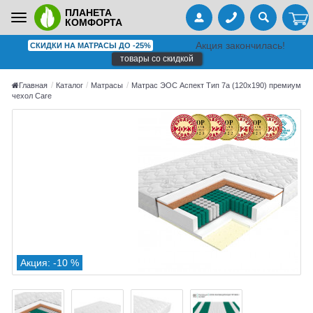
ПЛАНЕТА
Toggle
КОМФОРТА
navigation
Акция закончилась!
СКИДКИ НА МАТРАСЫ ДО -25%
товары со скидкой
Главная
Каталог
Матрасы
Матрас ЭОС Аспект Тип 7а (120x190) премиум
чехол Care
Акция: -10 %